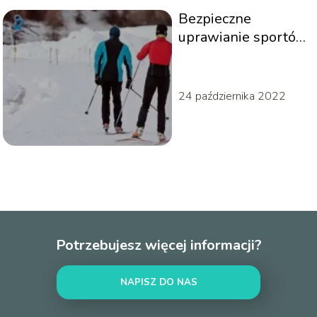
Bezpieczne
uprawianie sportów
zimowych, czyli jak
uniknąć kontuzji na
stoku?
24 października 2022
Potrzebujesz więcej informacji?
NAPISZ DO NAS