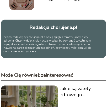
Redakcja chorujena.pl
Zespół redakcyjny chorujena.pl z pasją zgłębia tematy urody, diety i
zdrowia. Chcemy dzielić się naszą wiedzą, by pomagać czytelnikom
lepiej dbać o siebie każdego dnia. Stawiamy na proste wyjaśnienia
nawet najbardziej złożonych zagadnień, żeby każdy mógł poczuć się
dobrze we własnym ciele.
Może Cię również zainteresować
Jakie są zalety
zdrowego
odżywiania